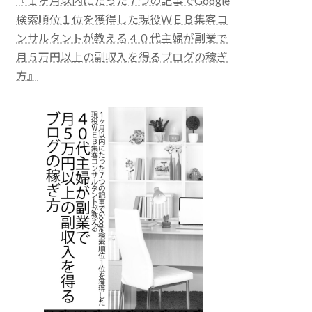
『１ヶ月以内にたった７つの記事でGoogle
検索順位１位を獲得した現役ＷＥＢ集客コ
ンサルタントが教える４０代主婦が副業で
月５万円以上の副収入を得るブログの稼ぎ
方』