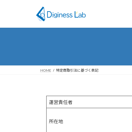
コ
ナ
ン
ビ
テ
ゲ
ン
ー
ツ
シ
へ
ョ
ス
ン
キ
に
ッ
移
プ
動
HOME
特定商取引法に基づく表記
運営責任者
所在地