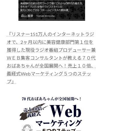
『リスナー151万人のインターネットラジ
オで、2ヶ月以内に美容健康部門第１位を
獲得した現役ラジオ番組プロデューサー兼
ＷＥＢ集客コンサルタントが教える７０代
おばあちゃんが全国展開へ！売上１０倍、
義経式Webマーケティング５つのステッ
プ』