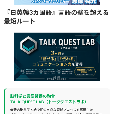
『日英韓3カ国語』言語の壁を超える
最短ルート
脳科学と言語習得の融合
TALK QUEST LAB（トーククエストラボ）
最新の脳科学と幼少期の自然な習得プロセスを再現した