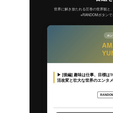
世界に解き放たれる圧巻の世界観と
※RANDOMボタン
ホン
AM
YU
▶ [後編] 趣味は仕事、目標
活改変と壮大な世界のエンタ
RANDO