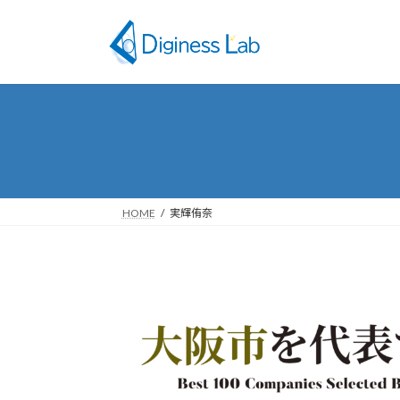
コ
ナ
ン
ビ
テ
ゲ
ン
ー
ツ
シ
へ
ョ
ス
ン
キ
に
ッ
移
プ
動
HOME
実輝侑奈