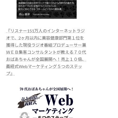
『リスナー151万人のインターネットラジ
オで、2ヶ月以内に美容健康部門第１位を
獲得した現役ラジオ番組プロデューサー兼
ＷＥＢ集客コンサルタントが教える７０代
おばあちゃんが全国展開へ！売上１０倍、
義経式Webマーケティング５つのステッ
プ』