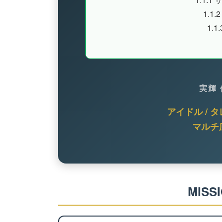
1.1.2
1.1.
実輝
アイドル / 
マルチ
MISSI