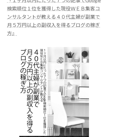
『１ヶ月以内にたった７つの記事でGoogle
検索順位１位を獲得した現役ＷＥＢ集客コ
ンサルタントが教える４０代主婦が副業で
月５万円以上の副収入を得るブログの稼ぎ
方』