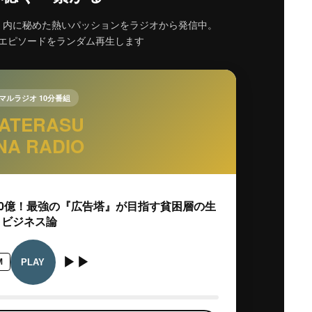
、内に秘めた熱いパッションをラジオから発信中。
でエピソードをランダム再生します
マルラジオ 10分番組
ATERASU
NA RADIO
は10億！最強の『広告塔』が目指す貧困層の生
メビジネス論
▶▶
PLAY
M