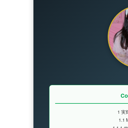
Co
1
実輝
1.1
M
1.1.1
サ