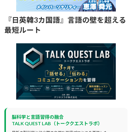
『日英韓3カ国語』言語の壁を超える
最短ルート
脳科学と言語習得の融合
TALK QUEST LAB（トーククエストラボ）