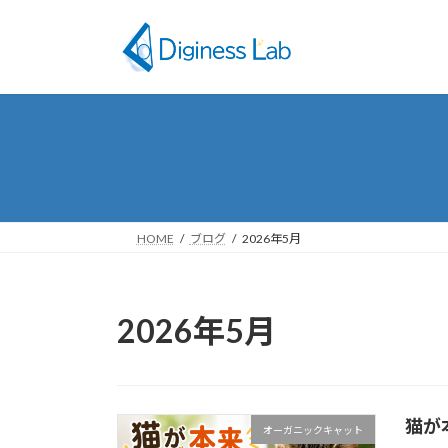
コ
ナ
ン
ビ
テ
ゲ
ン
ー
ツ
シ
へ
ョ
ス
ン
キ
に
ッ
移
プ
動
HOME
ブログ
2026年5月
2026年5月
猫が
オーガニックキャット