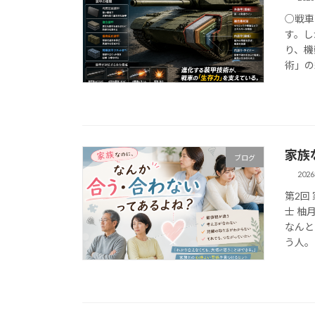
○戦車
す。し
り、機
術」の
家族
ブログ
202
第2回
士 柚月
なんと
う人。 