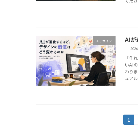
くだけの
AI
AIデザイン
202
「作れ
いAI
わりま
ュアル
投
1
固
定
稿
ペ