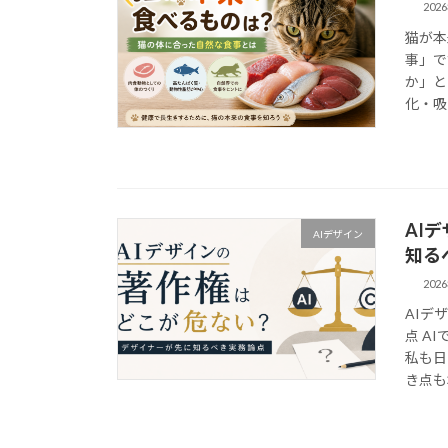
202
猫が本
事」で
か」と
化・吸
AI
AIデザイン
知る
202
AIデ
点 A
私も日
き点も