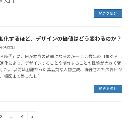
人」 […]
続きを読む
が進化するほど、デザインの価値はどう変わるのか？
6年5月22日
る時代」に、何が本当の武器になるのか― ここ数年の目まぐるし
の進化により、デザインすることや制作することの性質が大きく変
した。 以前は困難だった高品質な人物生成、洗練された広告ビジ
、構図まで整った […]
続きを読む
2
…
4
»
固
固
定
定
ペ
ペ