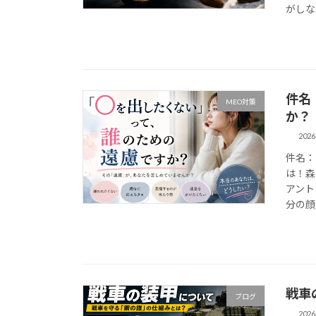
がしな 
件名
MEO対策
か？
202
件名：
は！森
アント
分の顔な
戦車
ブログ
202