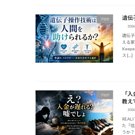
遺伝
ブログ
202
遺伝子
える家
Kee
ス […]
「入
ブログ
教え
202
REAL
た「信
うか？