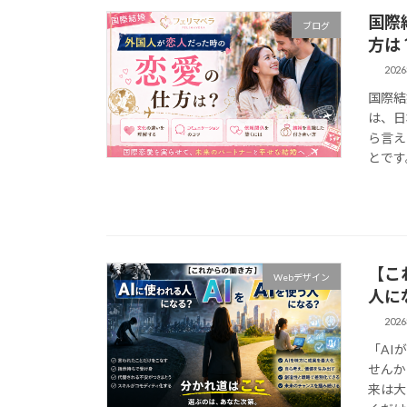
国際
ブログ
方は
202
国際結
は、日
ら言え
とです
【こ
Webデザイン
人に
202
「AI
せんか
来は大