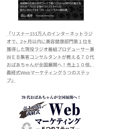
『リスナー151万人のインターネットラジ
オで、2ヶ月以内に美容健康部門第１位を
獲得した現役ラジオ番組プロデューサー兼
ＷＥＢ集客コンサルタントが教える７０代
おばあちゃんが全国展開へ！売上１０倍、
義経式Webマーケティング５つのステッ
プ』