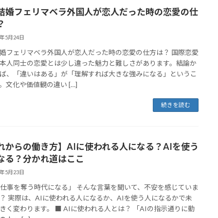
結婚フェリマベラ外国人が恋人だった時の恋愛の仕
？
6年5月24日
婚フェリマベラ外国人が恋人だった時の恋愛の仕方は？ 国際恋愛
本人同士の恋愛とは少し違った魅力と難しさがあります。結論か
ば、「違いはある」が「理解すれば大きな強みになる」というこ
。文化や価値観の違い […]
続きを読む
れからの働き方】AIに使われる人になる？AIを使う
なる？分かれ道はここ
6年5月23日
が仕事を奪う時代になる」 そんな言葉を聞いて、不安を感じていま
？ 実際は、AIに使われる人になるか、AIを使う人になるかで未
きく変わります。 ■ AIに使われる人とは？ 「AIの指示通りに動