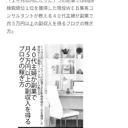
『１ヶ月以内にたった７つの記事でGoogle
検索順位１位を獲得した現役ＷＥＢ集客コ
ンサルタントが教える４０代主婦が副業で
月５万円以上の副収入を得るブログの稼ぎ
方』