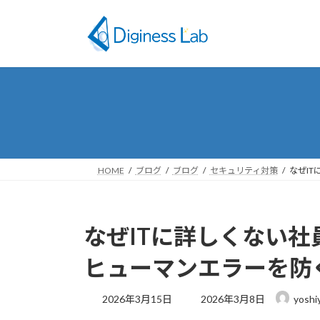
コ
ナ
ン
ビ
テ
ゲ
ン
ー
ツ
シ
へ
ョ
ス
ン
キ
に
ッ
移
プ
動
HOME
ブログ
ブログ
セキュリティ対策
なぜI
なぜITに詳しくない
ヒューマンエラーを防
最
2026年3月15日
2026年3月8日
yoshi
終