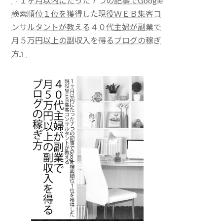
『１ヶ月以内にたった７つの記事でGoogle
検索順位１位を獲得した現役ＷＥＢ集客コ
ンサルタントが教える４０代主婦が副業で
月５万円以上の副収入を得るブログの稼ぎ
方』