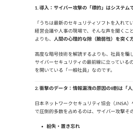
更
1. 導入：サイバー攻撃の「標的」はシステム
新
日
時
「うちは最新のセキュリティソフトを入れて
:
経営会議や人事の現場で、そんな声を聞くこ
よりも、
人間の心理的な隙（脆弱性）を突く
高度な暗号技術を解読するよりも、社員を騙
サイバーセキュリティの最前線に立っているの
を開いている「一般社員」なのです。
2. 衝撃のデータ：情報漏洩の原因の8割は「
日本ネットワークセキュリティ協会（JNSA
で圧倒的多数を占めるのは、サイバー攻撃そ
紛失・置き忘れ