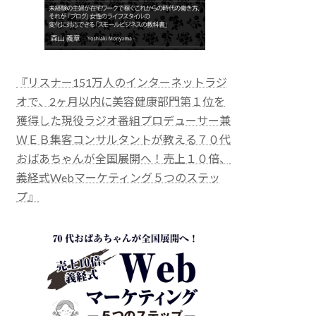
『リスナー151万人のインターネットラジ
オで、2ヶ月以内に美容健康部門第１位を
獲得した現役ラジオ番組プロデューサー兼
ＷＥＢ集客コンサルタントが教える７０代
おばあちゃんが全国展開へ！売上１０倍、
義経式Webマーケティング５つのステッ
プ』