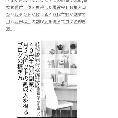
『１ヶ月以内にたった７つの記事でGoogle
検索順位１位を獲得した現役ＷＥＢ集客コ
ンサルタントが教える４０代主婦が副業で
月５万円以上の副収入を得るブログの稼ぎ
方』