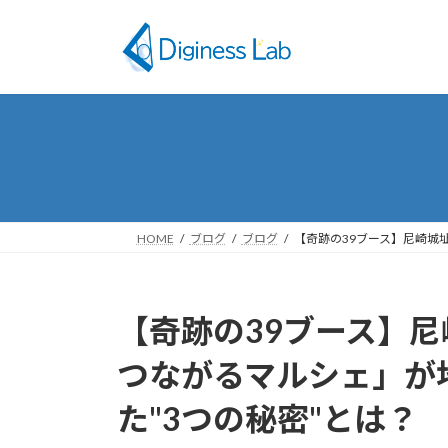
コ
ナ
ン
ビ
テ
ゲ
ン
ー
ツ
シ
へ
ョ
ス
ン
キ
に
ッ
移
プ
動
HOME
ブログ
ブログ
【奇跡の39ブース】尼崎城
【奇跡の39ブース】
つながるマルシェ」が
た"3つの秘密"とは？