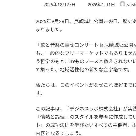
最
2025年12月27日
2026年1月1日
yosh
終
更
2025年9月28日、尼崎城址公園――この日
新
日
まれました。
時
:
「歌と音楽の幸せコンサート in 尼崎城址公園
も、一般的なフリーマーケットでもありませ
う哲学のもと、39ものブースと数えきれない
て集った、地域活性化の新たな金字塔です。
私たちは、このイベントがなぜこれほどまでに
す。
この記事は、「デジネスラボ株式会社」が実践す
「情熱と論理」のスタイルを参考に作成して
ト」の成功法則を学びたいすべての主催者、
内容となるでしょう。