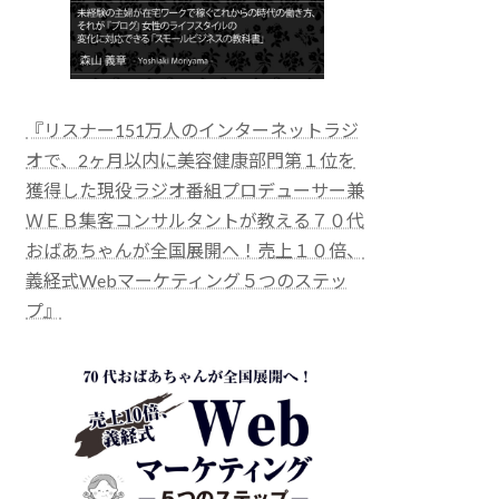
『リスナー151万人のインターネットラジ
オで、2ヶ月以内に美容健康部門第１位を
獲得した現役ラジオ番組プロデューサー兼
ＷＥＢ集客コンサルタントが教える７０代
おばあちゃんが全国展開へ！売上１０倍、
義経式Webマーケティング５つのステッ
プ』