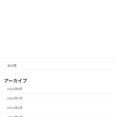
潜在意識
物販
英語
親子関係改善
足学リンパ
食べ痩せダイエット
未分類
アーカイブ
2026年8月
2026年7月
2026年6月