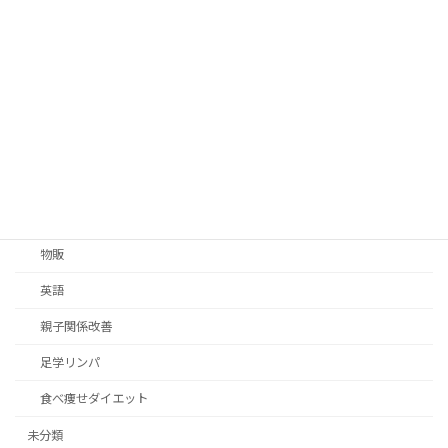
人生は自分が主人公
億万長者の秘訣
国際結婚
寺本メソッド
戦車
歯科医師
潜在意識
物販
英語
親子関係改善
足学リンパ
食べ痩せダイエット
未分類