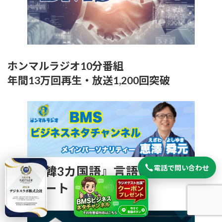
ホンマルラジオ10分番組
年間13万回再生・放送1,200回突破
電話で問い合わせ
『日英韓3カ国語』言語の壁を超える
最短ルート