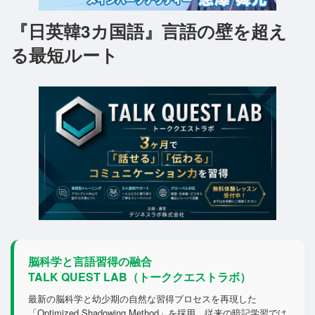
『日英韓3カ国語』言語の壁を超え
る最短ルート
脳科学と言語習得の融合
TALK QUEST LAB（トーククエストラボ）
最新の脳科学と幼少期の自然な習得プロセスを再現した
「Optimized Shadowing Method」を採用。従来の暗記学習では